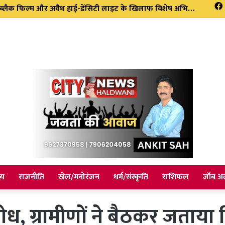
ने विभिन्न विकास योजनाओं का किया लोकार्पण एवं शिलान्यास
ीय
राजनीति
खेल/मनोरंजन
धर्म/संस्कृति
राशिफल
जॉब अल
ध, ग्रामीणों ने बैठकर जताया 