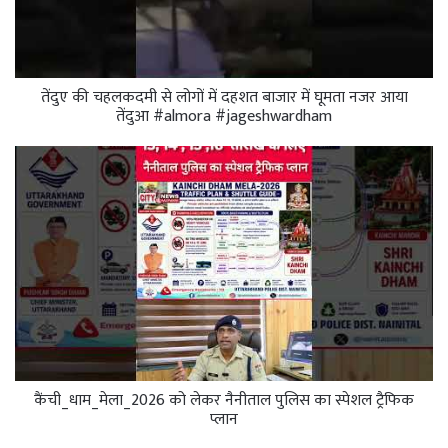
तेंदुए की चहलकदमी से लोगों में दहशत बाजार में घूमता नजर आया
तेंदुआ #almora #jageshwardham
कैंची_धाम_मेला_2026 को लेकर नैनीताल पुलिस का स्पेशल ट्रैफिक
प्लान