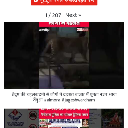
यूट्यूब चैनल सबस्क्राइब करें
Next
»
1
/
207
तेंदुए की चहलकदमी से लोगों में दहशत बाजार में घूमता नजर आया
तेंदुआ #almora #jageshwardham