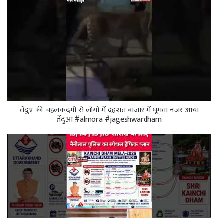
तेंदुए की चहलकदमी से लोगों में दहशत बाजार में घूमता नजर आया
तेंदुआ #almora #jageshwardham