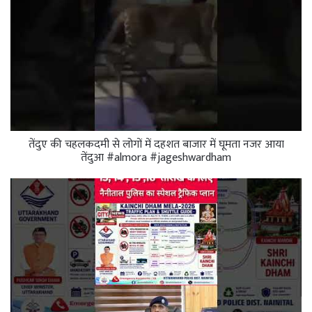
तेंदुए की चहलकदमी से लोगों में दहशत बाजार में घूमता नजर आया
तेंदुआ #almora #jageshwardham