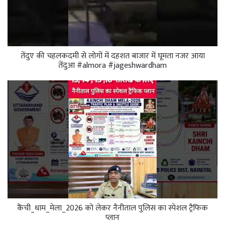
तेंदुए की चहलकदमी से लोगों में दहशत बाजार में घूमता नजर आया
तेंदुआ #almora #jageshwardham
कैंची_धाम_मेला_2026 को लेकर नैनीताल पुलिस का स्पेशल ट्रैफिक
प्लान