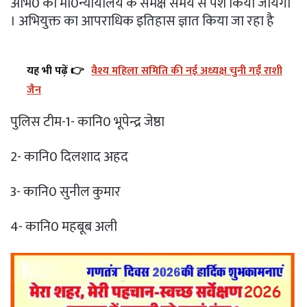
अभि0 को मा0न्यायालय के समक्ष समय से पेश किया जायेगा
। अभियुक्त का आपराधिक इतिहास ज्ञात किया जा रहा है
यह भी पढ़ें 👉
वैश्य महिला समिति की नई अध्यक्ष चुनी गईं राशी
जैन
पुलिस टीम-1- कानि0 भूपेन्द्र जेष्ठा
2- कानि0 दिलशाद अहद
3- कानि0 सुनील कुमार
4- कानि0 महबूब अली