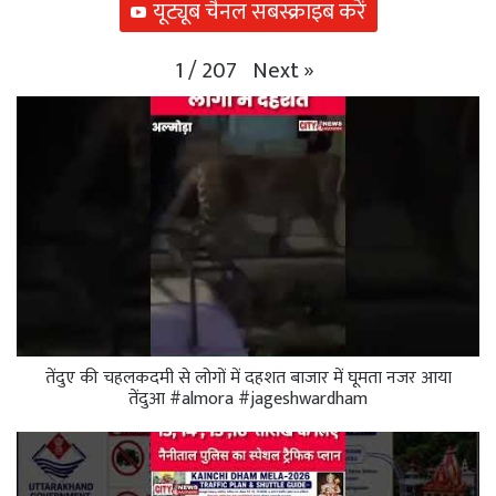
यूट्यूब चैनल सबस्क्राइब करें
Next
»
1
/
207
तेंदुए की चहलकदमी से लोगों में दहशत बाजार में घूमता नजर आया
तेंदुआ #almora #jageshwardham