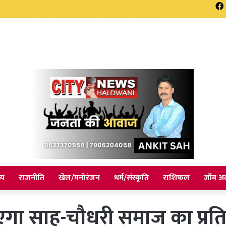
ने विभिन्न विकास योजनाओं का किया लोकार्पण एवं शिलान्यास
ीय
राजनीति
खेल/मनोरंजन
धर्म/संस्कृति
राशिफल
जॉब अल
गा साह-चौधरी समाज का प्रतिभ