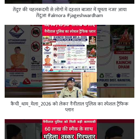
तेंदुए की चहलकदमी से लोगों में दहशत बाजार में घूमता नजर आया
तेंदुआ #almora #jageshwardham
कैंची_धाम_मेला_2026 को लेकर नैनीताल पुलिस का स्पेशल ट्रैफिक
प्लान