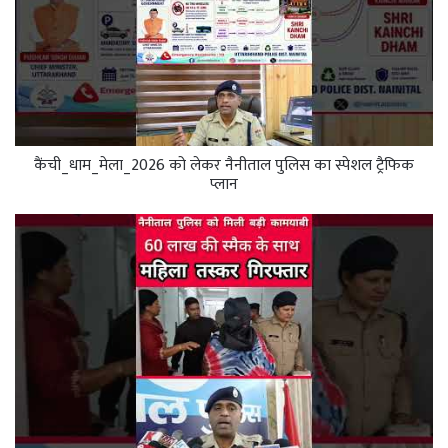
कैंची_धाम_मेला_2026 को लेकर नैनीताल पुलिस का स्पेशल ट्रैफिक
प्लान