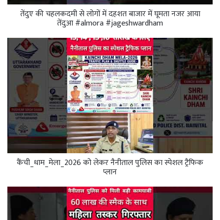
तेंदुए की चहलकदमी से लोगों में दहशत बाजार में घूमता नजर आया
तेंदुआ #almora #jageshwardham
कैंची_धाम_मेला_2026 को लेकर नैनीताल पुलिस का स्पेशल ट्रैफिक
प्लान