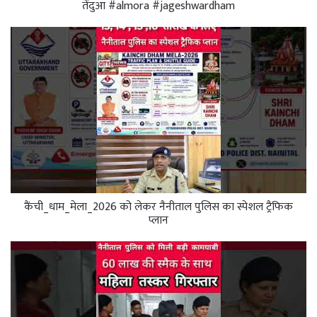
तेंदुआ #almora #jageshwardham
कैंची_धाम_मेला_2026 को लेकर नैनीताल पुलिस का स्पेशल ट्रैफिक
प्लान