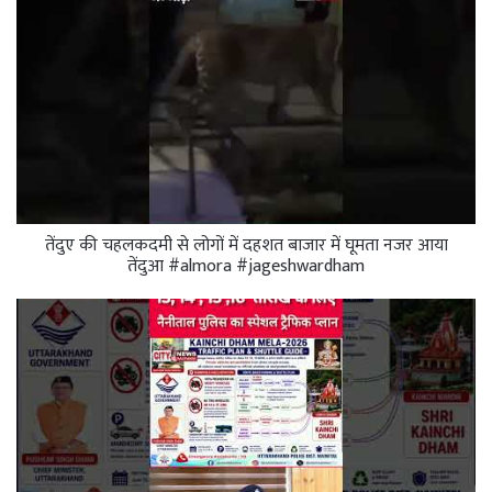
तेंदुए की चहलकदमी से लोगों में दहशत बाजार में घूमता नजर आया
तेंदुआ #almora #jageshwardham