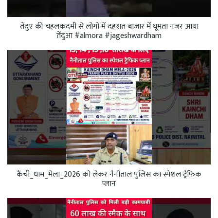
तेंदुए की चहलकदमी से लोगों में दहशत बाजार में घूमता नजर आया
तेंदुआ #almora #jageshwardham
कैंची_धाम_मेला_2026 को लेकर नैनीताल पुलिस का स्पेशल ट्रैफिक
प्लान