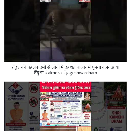
तेंदुए की चहलकदमी से लोगों में दहशत बाजार में घूमता नजर आया
तेंदुआ #almora #jageshwardham