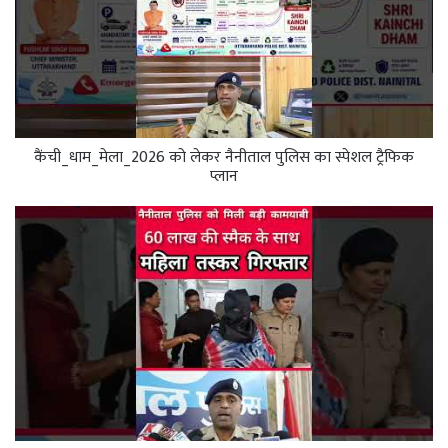
कैंची_धाम_मेला_2026 को लेकर नैनीताल पुलिस का स्पेशल ट्रैफिक
प्लान