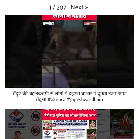
Next
»
1
/
207
तेंदुए की चहलकदमी से लोगों में दहशत बाजार में घूमता नजर आया
तेंदुआ #almora #jageshwardham