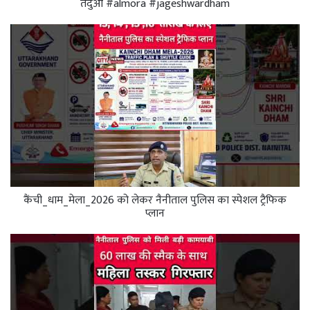
तेंदुआ #almora #jageshwardham
कैंची_धाम_मेला_2026 को लेकर नैनीताल पुलिस का स्पेशल ट्रैफिक
प्लान