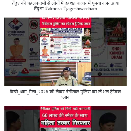
तेंदुए की चहलकदमी से लोगों में दहशत बाजार में घूमता नजर आया
तेंदुआ #almora #jageshwardham
कैंची_धाम_मेला_2026 को लेकर नैनीताल पुलिस का स्पेशल ट्रैफिक
प्लान