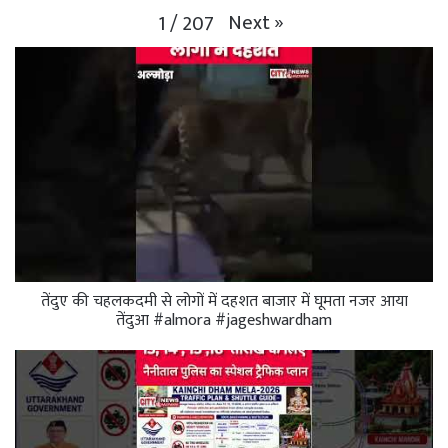
Next
»
1
/
207
तेंदुए की चहलकदमी से लोगों में दहशत बाजार में घूमता नजर आया
तेंदुआ #almora #jageshwardham