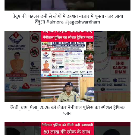
तेंदुए की चहलकदमी से लोगों में दहशत बाजार में घूमता नजर आया
तेंदुआ #almora #jageshwardham
कैंची_धाम_मेला_2026 को लेकर नैनीताल पुलिस का स्पेशल ट्रैफिक
प्लान