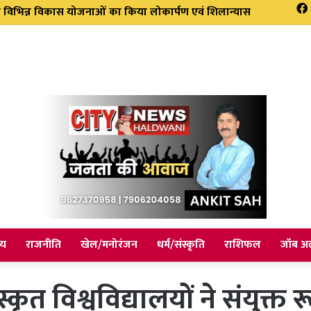
ला महासचिव, संगठन को मिलेगी नई मजबूत
ीय
राजनीति
खेल/मनोरंजन
धर्म/संस्कृति
राशिफल
जॉब अल
त विश्वविद्यालयों ने संयुक्त रू