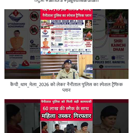
तेंदुआ #almora #jageshwardham
कैंची_धाम_मेला_2026 को लेकर नैनीताल पुलिस का स्पेशल ट्रैफिक
प्लान