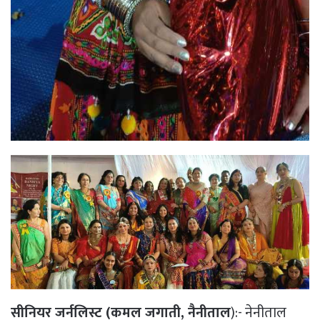
सीनियर जर्नलिस्ट (कमल जगाती, नैनीताल
):- नेनीताल