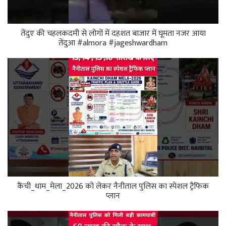
तेंदुए की चहलकदमी से लोगों में दहशत बाजार में घूमता नजर आया
तेंदुआ #almora #jageshwardham
कैंची_धाम_मेला_2026 को लेकर नैनीताल पुलिस का स्पेशल ट्रैफिक
प्लान