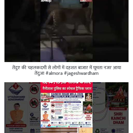
तेंदुए की चहलकदमी से लोगों में दहशत बाजार में घूमता नजर आया
तेंदुआ #almora #jageshwardham