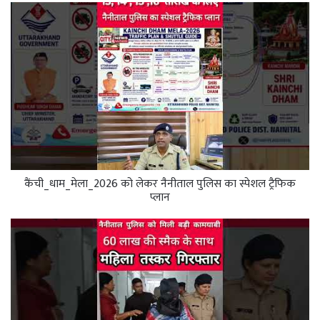
कैंची_धाम_मेला_2026 को लेकर नैनीताल पुलिस का स्पेशल ट्रैफिक
प्लान