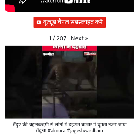
यूट्यूब चैनल सबस्क्राइब करें
Next
»
1
/
207
तेंदुए की चहलकदमी से लोगों में दहशत बाजार में घूमता नजर आया
तेंदुआ #almora #jageshwardham