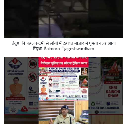
तेंदुए की चहलकदमी से लोगों में दहशत बाजार में घूमता नजर आया
तेंदुआ #almora #jageshwardham