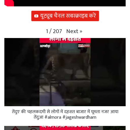
यूट्यूब चैनल सबस्क्राइब करें
Next
»
1
/
207
तेंदुए की चहलकदमी से लोगों में दहशत बाजार में घूमता नजर आया
तेंदुआ #almora #jageshwardham