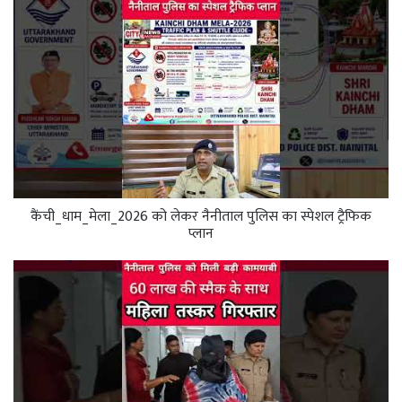
कैंची_धाम_मेला_2026 को लेकर नैनीताल पुलिस का स्पेशल ट्रैफिक
प्लान