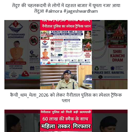
तेंदुए की चहलकदमी से लोगों में दहशत बाजार में घूमता नजर आया
तेंदुआ #almora #jageshwardham
कैंची_धाम_मेला_2026 को लेकर नैनीताल पुलिस का स्पेशल ट्रैफिक
प्लान