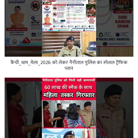
कैंची_धाम_मेला_2026 को लेकर नैनीताल पुलिस का स्पेशल ट्रैफिक
प्लान