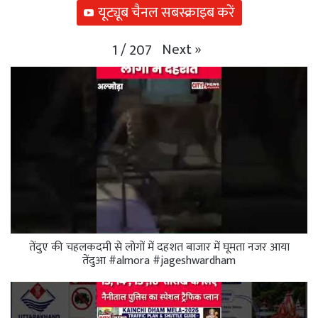
यूट्यूब चैनल सबस्क्राइब करें
Next
»
1
/
207
तेंदुए की चहलकदमी से लोगों में दहशत बाजार में घूमता नजर आया
तेंदुआ #almora #jageshwardham