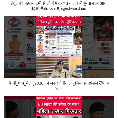
तेंदुए की चहलकदमी से लोगों में दहशत बाजार में घूमता नजर आया
तेंदुआ #almora #jageshwardham
कैंची_धाम_मेला_2026 को लेकर नैनीताल पुलिस का स्पेशल ट्रैफिक
प्लान