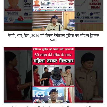
कैंची_धाम_मेला_2026 को लेकर नैनीताल पुलिस का स्पेशल ट्रैफिक
प्लान