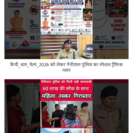
कैंची_धाम_मेला_2026 को लेकर नैनीताल पुलिस का स्पेशल ट्रैफिक
प्लान