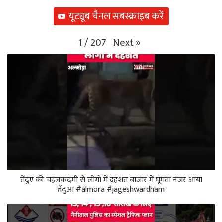
यूट्यूब चैनल सबस्क्राइब करें
Next
»
1
/
207
तेंदुए की चहलकदमी से लोगों में दहशत बाजार में घूमता नजर आया
तेंदुआ #almora #jageshwardham