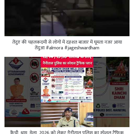
तेंदुए की चहलकदमी से लोगों में दहशत बाजार में घूमता नजर आया
तेंदुआ #almora #jageshwardham
कैंची_धाम_मेला_2026 को लेकर नैनीताल पुलिस का स्पेशल ट्रैफिक