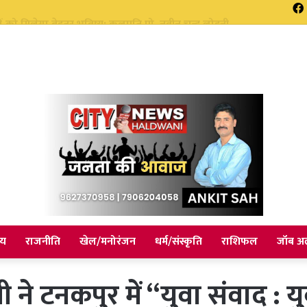
 हुए हाई अलर्ट पर रहने के दिए निर्देश सभी एजेंसी को किया अलर्ट
ीय
राजनीति
खेल/मनोरंजन
धर्म/संस्कृति
राशिफल
जॉब अल
ामी ने टनकपुर में “युवा संवाद : 