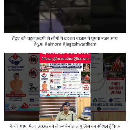
तेंदुए की चहलकदमी से लोगों में दहशत बाजार में घूमता नजर आया
तेंदुआ #almora #jageshwardham
कैंची_धाम_मेला_2026 को लेकर नैनीताल पुलिस का स्पेशल ट्रैफिक