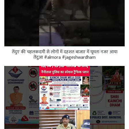
तेंदुए की चहलकदमी से लोगों में दहशत बाजार में घूमता नजर आया
तेंदुआ #almora #jageshwardham