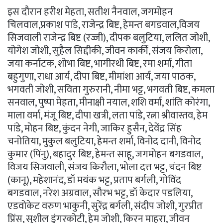
इस दौरान हरीश मेहता, सतीश नैनवाल, जगमोहन
चिलवाल,प्रकाश पांडे, राजेन्द्र बिष्ट, हेमन्त बगडवाल,विजय
सिजवाली राजेन्द्र बिष्ट (रज्जी), दीपक बलुटिया, ललित जोशी,
योगेश जोशी, सुहैल सिद्दीकी, जीवन कार्की, संजय किरोला,
जया कर्नाटक, शोभा बिष्ट, भागीरथी बिष्ट, रमा शर्मा, गीता
बहुगुणा, राधा आर्य, दीपा बिष्ट, मीमांशा आर्य, जया पाठक,
भगवती जोशी, सविता गुरुरानी, नीमा भट्ट, भगवती बिष्ट, कमला
सनवाल, पुष्पा मेहता, मीनाक्षी नयाल, शशि वर्मा, शांति कोरंगा,
माला वर्मा, मंजू बिष्ट, दीपा खत्री, लता पांडे, रत्ना श्रीवास्तव, हेम
पांडे, मोहन बिष्ट, कुंदन नेगी, जाकिर हुसैन, देवेंद्र सिंह
चनोतिया, मुकुल बलुटिया, हेमन्त शर्मा, विनोद दानी, विनोद
कुमार (पिंनु), बहादुर बिष्ट, हेमन्त साहू, जगमोहन बगडवाल,
विजय सिजवाली, संजय किरौला, भोला दत्त भट्ट, चंदन बिष्ट
(कानू), महेशानंद, डॉ मयंक भट्ट, प्रताप बर्गली, गोविंद
बगडवाल, नरेश अग्रवाल, सौरभ भट्ट, डॉ केदार पडलिया,
एडवोकेट वरुण भाकुनी, सुरेंद्र बर्गली, संदीप जोशी, गुरप्रीत
प्रिंस, सुशील डुंगरकोटी, हेम जोशी, किरन माहरा, जीवन