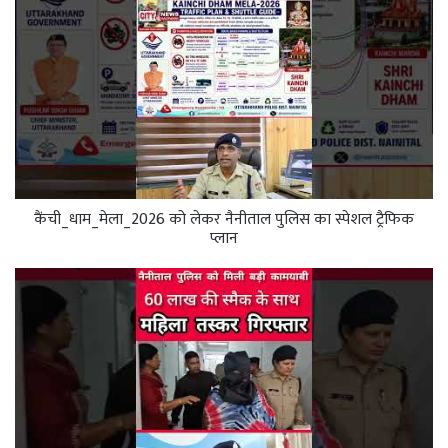
कैंची_धाम_मेला_2026 को लेकर नैनीताल पुलिस का स्पेशल ट्रैफिक
प्लान