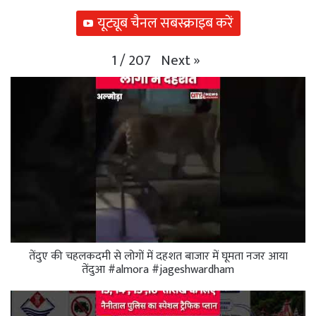
यूट्यूब चैनल सबस्क्राइब करें
Next
»
1
/
207
तेंदुए की चहलकदमी से लोगों में दहशत बाजार में घूमता नजर आया
तेंदुआ #almora #jageshwardham