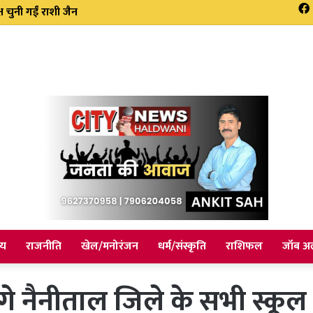
डी बोर्ड के विकास कार्य: डॉ अनिल डब्बू
ीय
राजनीति
खेल/मनोरंजन
धर्म/संस्कृति
राशिफल
जॉब अल
ेंगे नैनीताल जिले के सभी स्क