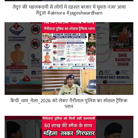
तेंदुए की चहलकदमी से लोगों में दहशत बाजार में घूमता नजर आया
तेंदुआ #almora #jageshwardham
कैंची_धाम_मेला_2026 को लेकर नैनीताल पुलिस का स्पेशल ट्रैफिक
प्लान